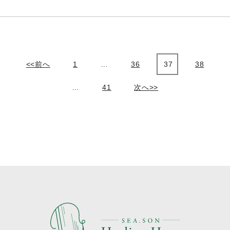
投
<<前へ
1
…
36
37
38
稿
…
41
次へ>>
の
ペ
ー
ジ
送
り