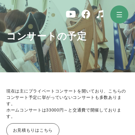
コ
ン
テ
ン
ツ
コンサートの予定
へ
ス
キ
ッ
プ
現在は主にプライベートコンサートを開いており、こちらの
コンサート予定に挙がっていないコンサートも多数ありま
す。
ホームコンサートは33000円～と交通費で開催しておりま
す。
お見積もりはこちら