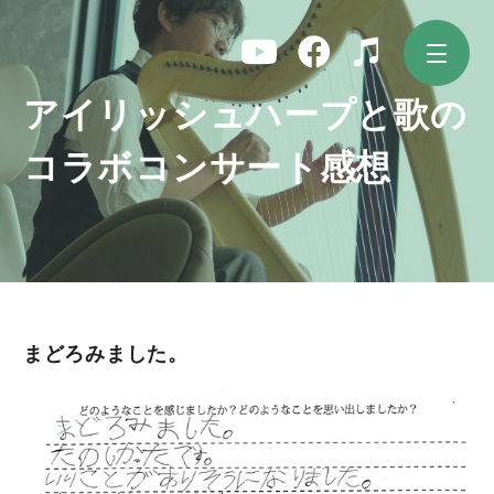
コ
ン
テ
ン
ツ
アイリッシュハープと歌の
へ
ス
コラボコンサート感想
キ
ッ
プ
まどろみました。