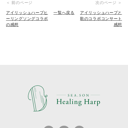
投
＜ 前のページ
次のページ ＞
稿
アイリッシュハープヒ
一覧へ戻る
アイリッシュハープと
ーリングソングコラボ
歌のコラボコンサート
ナ
の感想
感想
ビ
ゲ
ー
シ
ョ
ン