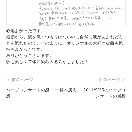
心地よかったです。
最初から、涙を流すつもりはないのに自然に涙があふれどん
どん流れたので、そのままに。オリジナルの大好きな曲も気
持ちよかったです。
ありがとうございます。
歌も美しくて体に染み入る気がしました！
投
＜ 前のページ
次のページ ＞
稿
ハープコンサートの感
一覧へ戻る
2011/9/25のハープコ
想
ンサートの感想
ナ
ビ
ゲ