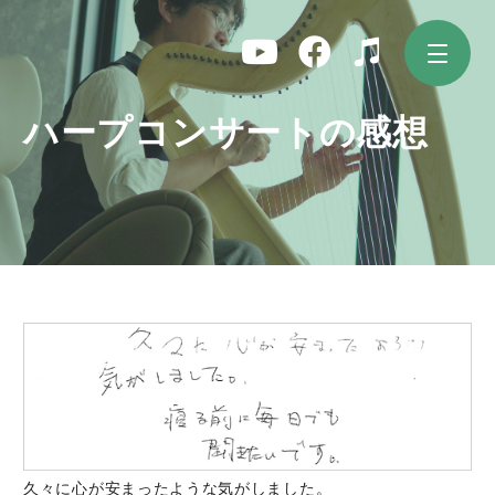
コ
ン
テ
ン
ツ
ハープコンサートの感想
へ
ス
キ
ッ
プ
久々に心が安まったような気がしました。