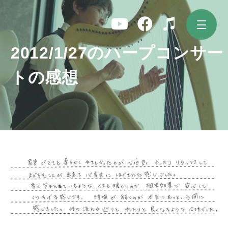
コ
ン
テ
ン
ツ
2012/1/27のハープコンサー
へ
ス
トの感想
キ
ッ
プ